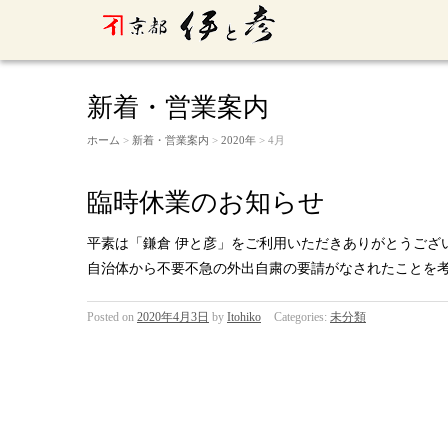
新着・営業案内
ホーム
>
新着・営業案内
>
2020年
> 4月
臨時休業のお知らせ
平素は「鎌倉 伊と彦」をご利用いただきありがとうござ
自治体から不要不急の外出自粛の要請がなされたことを考
Posted on
2020年4月3日
by
Itohiko
Categories:
未分類