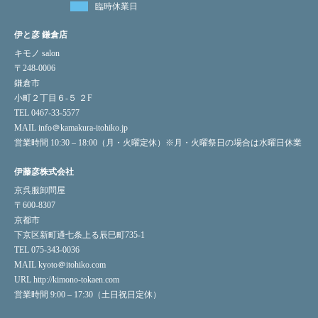
臨時休業日
伊と彦 鎌倉店
キモノ salon
〒248-0006
鎌倉市
小町２丁目６-５ ２F
TEL 0467-33-5577
MAIL info＠kamakura-itohiko.jp
営業時間 10:30 – 18:00（月・火曜定休）※月・火曜祭日の場合は水曜日休業
伊藤彦株式会社
京呉服卸問屋
〒600-8307
京都市
下京区新町通七条上る辰巳町735-1
TEL 075-343-0036
MAIL kyoto＠itohiko.com
URL
http://kimono-tokaen.com
営業時間 9:00 – 17:30（土日祝日定休）