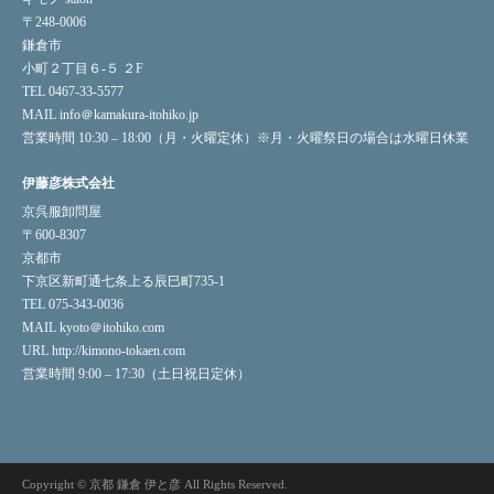
〒248-0006
鎌倉市
小町２丁目６-５ ２F
TEL 0467-33-5577
MAIL info＠kamakura-itohiko.jp
営業時間 10:30 – 18:00（月・火曜定休）※月・火曜祭日の場合は水曜日休業
伊藤彦株式会社
京呉服卸問屋
〒600-8307
京都市
下京区新町通七条上る辰巳町735-1
TEL 075-343-0036
MAIL kyoto＠itohiko.com
URL
http://kimono-tokaen.com
営業時間 9:00 – 17:30（土日祝日定休）
Copyright © 京都 鎌倉 伊と彦 All Rights Reserved.