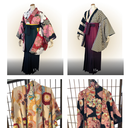
17a
15a