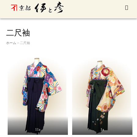
M
EN
U
二尺袖
ホーム
> 二尺袖
11a
1a